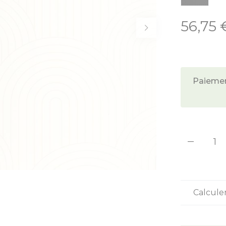
56,75 
À partir de:
Paiement
Quant
Calcule