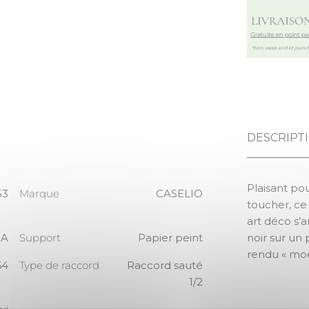
DESCRIPT
Plaisant po
53
Marque
CASELIO
toucher, ce 
art déco s’
NA
Support
Papier peint
noir sur un 
rendu « moe
64
Type de raccord
Raccord sauté
1/2