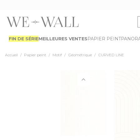
Allez au contenu
FIN DE SÉRIE
MEILLEURES VENTES
PAPIER PEINT
PANOR
Accueil
/
Papier peint
/
Motif
/
Géométrique
/
CURVED LINE