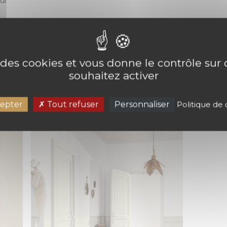
ui
e des cookies et vous donne le contrôle su
PIER PEINT CURVED LINE CASELIO
souhaitez activer
epter
Tout refuser
Personnaliser
Politique de 