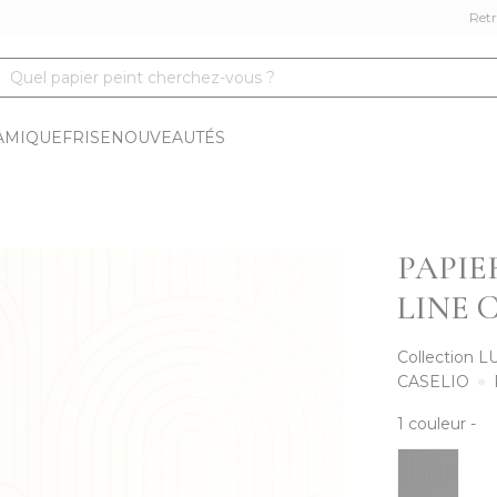
Retr
Quel papier peint cherchez-vous ?
AMIQUE
FRISE
NOUVEAUTÉS
PAPIE
LINE 
Collection
L
CASELIO
1
couleur
-