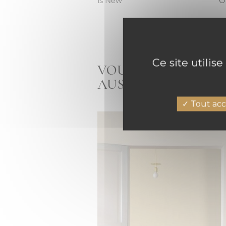
Is New
O
Ce site utilis
VOUS AIMEZ LE PA
AUSSI
Tout acc