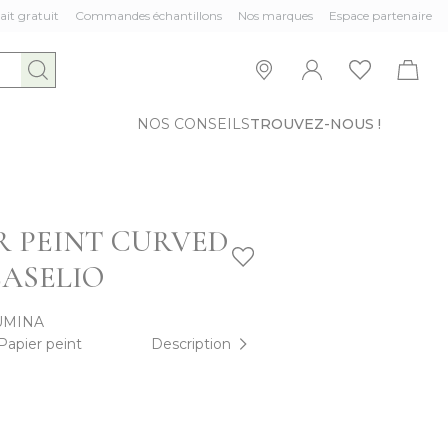
ait gratuit
Commandes échantillons
Nos marques
Espace partenaire
NOS CONSEILS
TROUVEZ-NOUS !
R PEINT CURVED
CASELIO
UMINA
Papier peint
Description