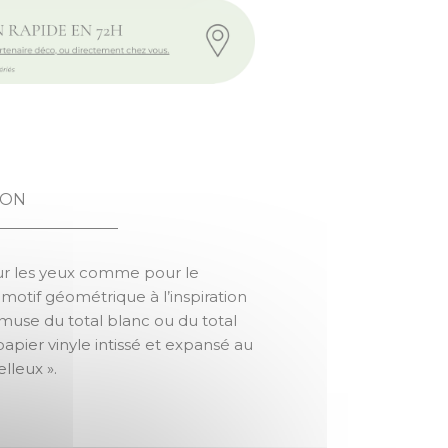
CURVED LINE
ION
ur les yeux comme pour le
motif géométrique à l’inspiration
amuse du total blanc ou du total
papier vinyle intissé et expansé au
lleux ».