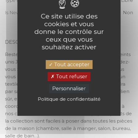
Type de raccord
Sans raccord / Libre
Is New
Non
Ce site utilise des
cookies et vous
donne le contrôle sur
ceux que vous
DESCRIPTION
souhaitez activer
UNI MAT
Restez nature avec notre collection de papiers peints
unis JUTE ! Encore une fois, l’originalité est au rendez-
Tout accepter
vous : bien plus qu’un simple papier peint uni, nous
Tout refuser
vous proposons toute une gamme conçue dans un
textile végétal naturel. Ce bel effet vous surprendra
Personnaliser
par sa top qualité et son superbe rendu naturel. Bien
sûr, elle se décline dans un large nuancier à
Politique de confidentialité
coordonner ensemble, à jouer en solo ou à mixer à
nos collections du moment. Tous les papiers peints de
la collection sont faciles à poser dans toutes les pièces
de la maison (chambre, salle à manger, salon, bureau,
salle de bain…).