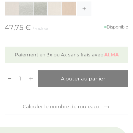
À partir de:
47,75 €
Disponible
/ rouleau
Paiement en 3x ou 4x sans frais avec
ALMA
Quantité
Ajouter au panier
Calculer le nombre de rouleaux