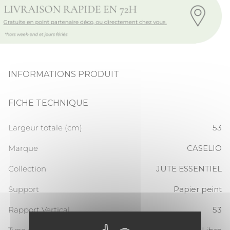
INFORMATIONS PRODUIT
FICHE TECHNIQUE
Largeur totale (cm)
53
Marque
CASELIO
Collection
JUTE ESSENTIEL
Support
Papier peint
Rapport Vertical
53