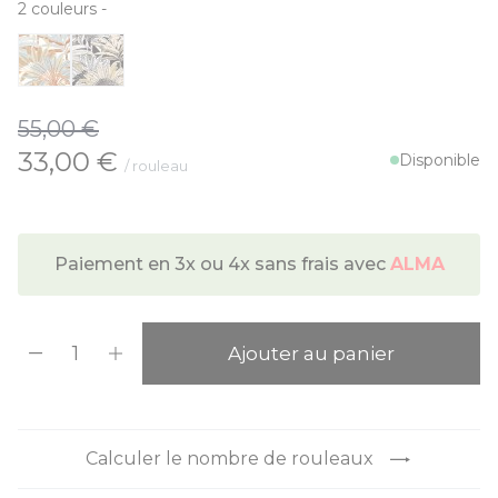
2
couleurs
-
55,00 €
À partir de:
33,00 €
Disponible
/ rouleau
Paiement en 3x ou 4x sans frais avec
ALMA
Quantité
Ajouter au panier
Calculer le nombre de rouleaux