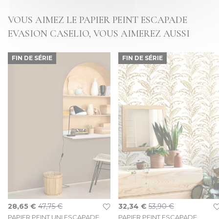
VOUS AIMEZ LE PAPIER PEINT ESCAPADE
EVASION CASELIO, VOUS AIMEREZ AUSSI
FIN DE SÉRIE
FIN DE SÉRIE
Prix Spécial
Prix Spécial
28,65 €
47,75 €
32,34 €
53,90 €
PAPIER PEINT UNI ESCAPADE
PAPIER PEINT ESCAPADE