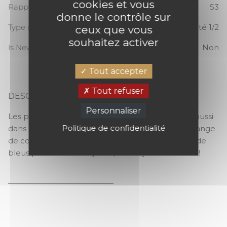
cookies et vous
Rapport Vertical
53
donne le contrôle sur
Type de raccord
Raccord sauté 1/2
ceux que vous
souhaitez activer
Is New
Non
Tout accepter
Tout refuser
DESCRIPTION
ESCAPADE EVASION
Personnaliser
Les palmiers, ce n’est pas que dans les îles. C’est aussi
Politique de confidentialité
dans la déco ! Ils se jouent dans un lumineux mélange
de couleurs. À choisir dans une gamme de verts, de
bleus profonds ou de jaune/corail. Ça nous évade !