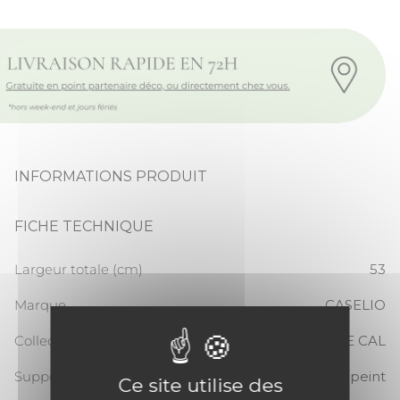
INFORMATIONS PRODUIT
FICHE TECHNIQUE
Largeur totale (cm)
53
Marque
CASELIO
Collection
ESCAPADE CAL
Support
Papier peint
Ce site utilise des