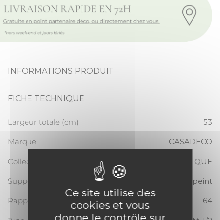
INFORMATIONS PRODUIT
FICHE TECHNIQUE
Largeur totale (cm)
53
Marque
CASADECO
Collection
VOYAGE ONIRIQUE
Support
Papier peint
Ce site utilise des
Rapport Vertical
64
cookies et vous
donne le contrôle sur