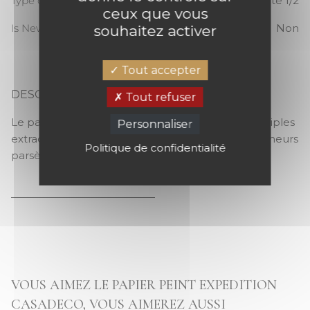
Type de raccord
Raccord sauté 1/2
ceux que vous
Is New
Non
souhaitez activer
Tout accepter
DESCRIPTION
Tout refuser
EXPEDITION
Le papier-peint Expéditions est taillé pour les périples
Personnaliser
extraordinaires ! Dirigeables, montgolfières et planeurs
Politique de confidentialité
parsèment le ciel ennuagé
VOUS AIMEZ LE PAPIER PEINT EXPEDITION
CASADECO, VOUS AIMEREZ AUSSI