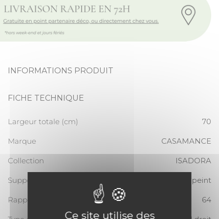
INFORMATIONS PRODUIT
FICHE TECHNIQUE
Largeur totale (cm)
70
Marque
CASAMANCE
Collection
ISADORA
Support
Papier peint
Rapport Vertical
64
Ce site utilise des