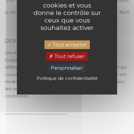
Type de raccord
Raccord droit
cookies et vous
donne le contrôle sur
Is New
Non
ceux que vous
souhaitez activer
DESCRIPTION
Tout accepter
GUSTAV
Un motif ornemental stylisé, à l’élégante sobriété.
Tout refuser
Gustav offre dans son tracé une jolie fluidité et fait
référence au peintre Gustav Klimt, artiste essentiel du
Personnaliser
courant de la Sécession Viennoise. Deux films, l ’un en
Politique de confidentialité
iriodine, l’autre en craie ou en laque métallique selon
les versions confèrent confèrent de précieux
contrastes.