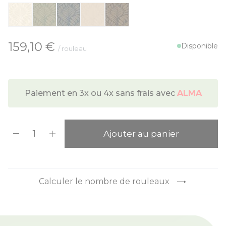
À partir de:
159,10 €
Disponible
/ rouleau
Paiement en 3x ou 4x sans frais avec
ALMA
Quantité
Ajouter au panier
Calculer le nombre de rouleaux