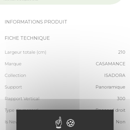
INFORMATIONS PRODUIT
FICHE TECHNIQUE
Largeur totale (cm)
210
Marque
CASAMANCE
Collection
ISADORA
Support
Panoramique
Rapport Vertical
300
Type de raccord
Raccord droit
Is New
Non