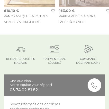
610,10 €
163,00 €
PANORAMIQUE SALON DES
PAPIER PEINT ISADORA
MIROIRS IVOIRE/DORÉ
IVOIRE/AMANDE
RETRAIT GRATUIT EN
PAIEMENT 100%
COMMANDE
MAGASIN
SÉCURISÉ
D'ÉCHANTILLONS
Une question ?
Notre équipe vous répond
03 74 02 81 82
Soyez informés des dernières
tendances papier peint