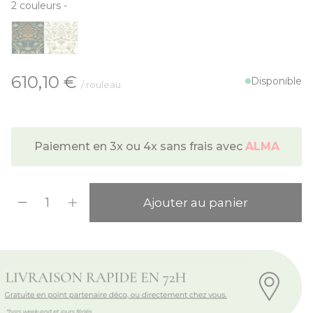
2
couleurs
-
À partir de:
610,10 €
Disponible
/ rouleau
Paiement en 3x ou 4x sans frais avec
ALMA
Quantité
Ajouter au panier