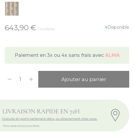
À partir de:
643,90 €
Disponible
/ rouleau
Paiement en 3x ou 4x sans frais avec
ALMA
Quantité
Ajouter au panier