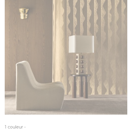
1
couleur
-