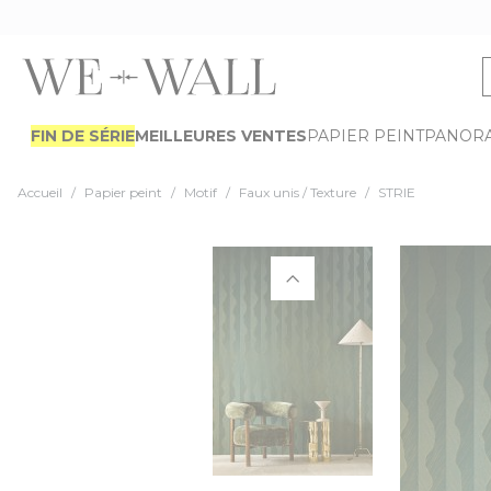
Allez au contenu
FIN DE SÉRIE
MEILLEURES VENTES
PAPIER PEINT
PANOR
Accueil
/
Papier peint
/
Motif
/
Faux unis / Texture
/
STRIE