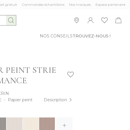
ait gratuit
Commandes échantillons
Nos marques
Espace partenaire
NOS CONSEILS
TROUVEZ-NOUS !
R PEINT STRIE
MANCE
CRIN
E
Papier peint
Description