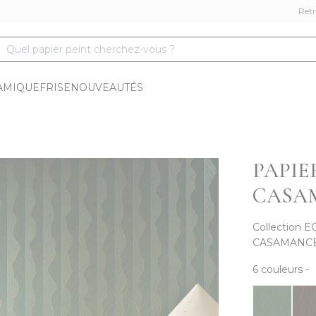
Retr
Quel papier peint cherchez-vous ?
AMIQUE
FRISE
NOUVEAUTÉS
PAPIE
CASA
Collection
E
CASAMANC
6
couleurs
-