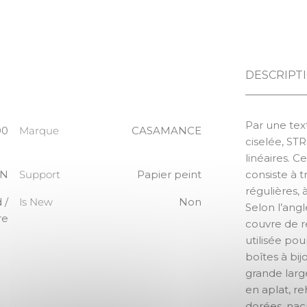
DESCRIPT
Par une te
00
Marque
CASAMANCE
ciselée, ST
linéaires. 
IN
Support
Papier peint
consiste à t
régulières, 
 /
Is New
Non
Selon l’angl
re
couvre de r
utilisée po
boîtes à bij
grande larg
en aplat, r
dorées, nac