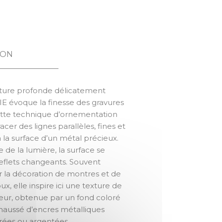
STRIE
ION
xture profonde délicatement
RIE évoque la finesse des gravures
Cette technique d’ornementation
racer des lignes parallèles, fines et
à la surface d’un métal précieux.
e de la lumière, la surface se
eflets changeants. Souvent
ur la décoration de montres et de
oux, elle inspire ici une texture de
eur, obtenue par un fond coloré
ehaussé d’encres métalliques
rées ou argentées.