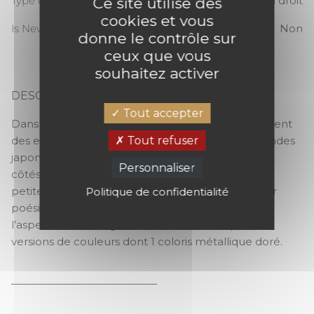
Type de raccord
Raccord droit
Ce site utilise des
cookies et vous
Is New
Non
donne le contrôle sur
ceux que vous
souhaitez activer
DESCRIPTION
LEGENDES
Tout accepter
Dans ce dessin d’une grande richesse s’épanouissent
Tout refuser
des essences végétales. Elles font écho aux légendes
japonaises, liées à la nature et aux saisons. A leurs
Personnaliser
côtés, des éléments calligraphiés, incarnés par de
petites vagues au tracé délicat, ponctuent de leur
Politique de confidentialité
poésie le tableau. Imprimé sur un effet paille à
l’aspect brossé, Legendes se décline en quatre
versions de couleurs dont 1 coloris métallique doré.