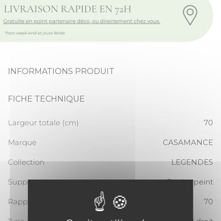
INFORMATIONS PRODUIT
FICHE TECHNIQUE
Largeur totale (cm)
70
Marque
CASAMANCE
Collection
LEGENDES
Support
Papier peint
Rapport Vertical
70