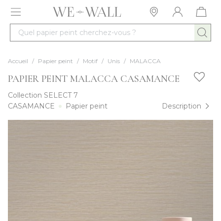
Allez au contenu
Quel papier peint cherchez-vous ?
Accueil
/
Papier peint
/
Motif
/
Unis
/
MALACCA
PAPIER PEINT MALACCA CASAMANCE
Collection
SELECT 7
CASAMANCE
Papier peint
Description