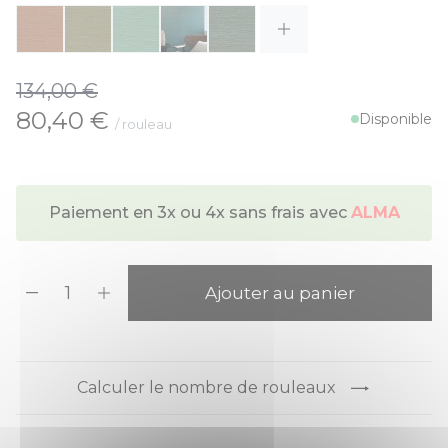
134,00 €
À partir de:
80,40 €
Disponible
/ rouleau
Paiement en 3x ou 4x sans frais avec
ALMA
Quantité
Ajouter au panier
Calculer le nombre de rouleaux