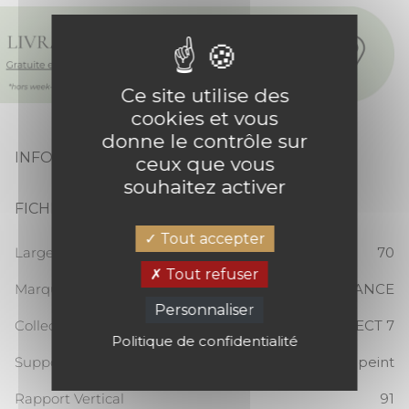
Ce site utilise des
cookies et vous
donne le contrôle sur
INFORMATIONS PRODUIT
ceux que vous
souhaitez activer
FICHE TECHNIQUE
Tout accepter
Largeur totale (cm)
70
Tout refuser
Marque
CASAMANCE
Personnaliser
Collection
SELECT 7
Politique de confidentialité
Support
Papier peint
Rapport Vertical
91