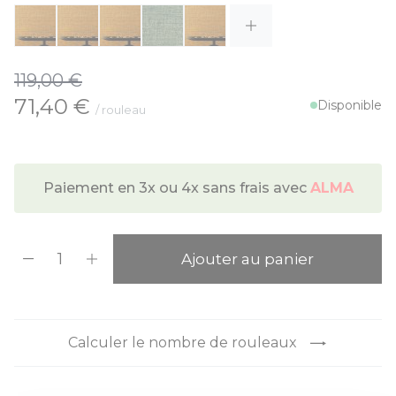
119,00 €
À partir de:
71,40 €
Disponible
/ rouleau
Paiement en 3x ou 4x sans frais avec
ALMA
Quantité
Ajouter au panier
Calculer le nombre de rouleaux