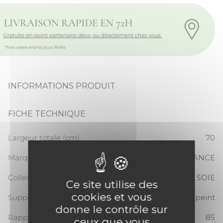
INFORMATIONS PRODUIT
FICHE TECHNIQUE
Largeur totale (cm)
70
Marque
CASAMANCE
Collection
LA SOIE
Ce site utilise des
cookies et vous
Support
Papier peint
donne le contrôle sur
Rapport Vertical
85
ceux que vous