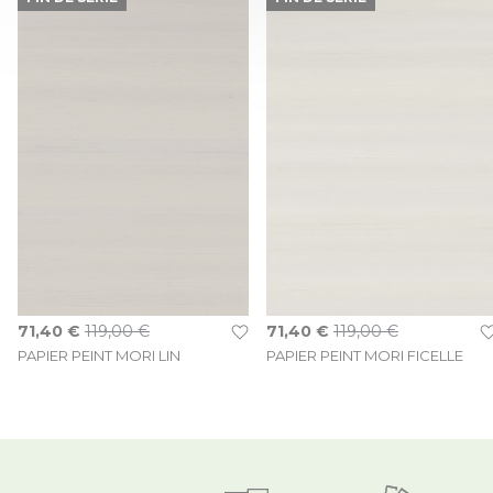
Prix Spécial
Prix Spécial
71,40 €
119,00 €
71,40 €
119,00 €
PAPIER PEINT MORI LIN
PAPIER PEINT MORI FICELLE