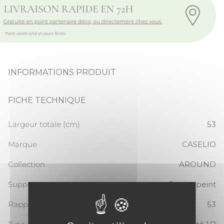
INFORMATIONS PRODUIT
FICHE TECHNIQUE
Largeur totale (cm)
53
Marque
CASELIO
Collection
AROUND
Support
Papier peint
Rapport Vertical
53