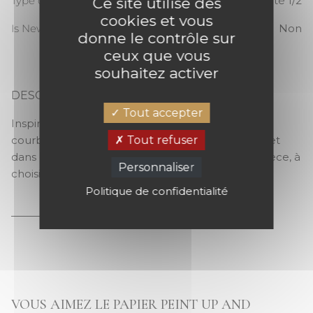
Type de raccord
Raccord sauté 1/2
Ce site utilise des
cookies et vous
Is New
Non
donne le contrôle sur
ceux que vous
souhaitez activer
DESCRIPTION
UP AND AROUND
Tout accepter
Inspiration chic des années 30 avec ce motif aux
Tout refuser
courbes arrondies qui s’affiche tout en longueur et
dans des traits dorés. Parfait pour agrandir une pièce, à
Personnaliser
choisir dans la gamme de coloris de saison
Politique de confidentialité
VOUS AIMEZ LE PAPIER PEINT UP AND