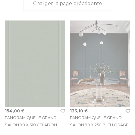
Charger la page précédente
paysage naturel apaisant, d’une jungle immersive ou d’un motif
géométrique XL, nos panoramiques sur mesure habillent vos
murs avec élégance. Ce revêtement mural devient l'élément
central de votre décoration, sublimant chaque mètre carré de
votre intérieur, du hall d'entrée jusqu'aux parois de votre
escalier
.
Achat en Direct, Paiement en ligne 100 % Sécurisé,
Retrait gratuit chez nos partenaires, Livraison rapide à
domicile.
154,00 €
133,10 €
PANORAMIQUE LE GRAND
PANORAMIQUE LE GRAND
SALON 90 X 310 CELADON
SALON 90 X 250 BLEU ORAGE