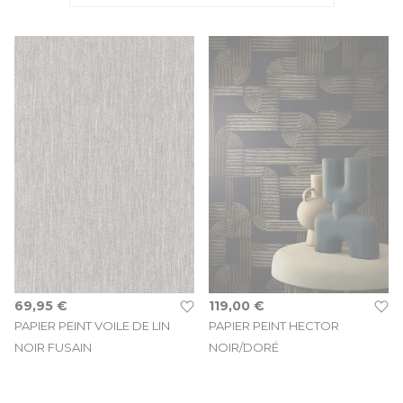
de l’environnement. Que vous recherchiez un motif floral
classique, une rayure intemporelle ou un
papier peint
panoramique haut de gamme
, nos revêtements muraux
transforment votre salon ou votre chambre en un espace chic
et authentique.
Pourquoi choisir un papier peint édité en
France ?
Le
papier peint luxe français
est mondialement reconnu
pour la finesse de ses traits et la richesse de ses textures. Nos
collections mettent en avant des
artistes et designers
français
qui réinventent les codes de la décoration murale
traditionnelle pour créer des ambiances uniques et
prestigieuses.
69,95 €
119,00 €
PAPIER PEINT VOILE DE LIN
PAPIER PEINT HECTOR
NOIR FUSAIN
NOIR/DORÉ