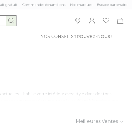
ait gratuit
Commandes échantillons
Nos marques
Espace partenaire
NOS CONSEILS
TROUVEZ-NOUS !
actuelles. Il habille votre intérieur avec style dans des tons
et ses ornements floraux ouvragés insufflent à la maison une
Trier par