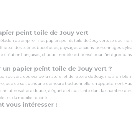
pier peint toile de Jouy vert
céladon ou empire… nos papiers peints toile de Jouy verts se déclinen
finesse des scènes bucoliques, paysages anciens, personnages stylisés
t de création françaises, chaque modèle est pensé pour s'intégrer d
un papier peint toile de Jouy vert ?
ion du vert, couleur de la nature, et de la toile de Jouy, motif embléma
bre, que ce soit dans une demeure traditionnelle, un appartement Hau
e une atmosphère douce, élégante et apaisante dans la chambre parent
les et du mobilier patiné.
t vous intéresser :