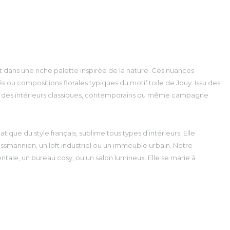
t dans une riche palette inspirée de la nature. Ces nuances
 ou compositions florales typiques du motif toile de Jouy. Issu des
ans des intérieurs classiques, contemporains ou même campagne
tique du style français, sublime tous types d’intérieurs. Elle
ssmannien, un loft industriel ou un immeuble urbain. Notre
ale, un bureau cosy, ou un salon lumineux. Elle se marie à