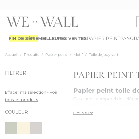
Allez au contenu
FIN DE SÉRIE
MEILLEURES VENTES
PAPIER PEINT
PANOR
Accueil
/
Produits
/
Papier peint
/
Motif
/
Toile de jouy vert
PAPIER PEINT 
FILTRER
Papier peint toile d
Effacer ma sélection - Voir
Classique intemporel de l’élégance
tous les produits
naturels de vert sauge, céladon
COULEUR
Lire la suite
ambiance classique et contempor