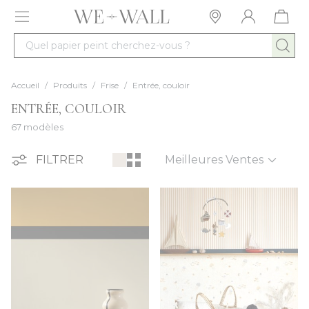
Allez au contenu
Quel papier peint cherchez-vous ?
Accueil
/
Produits
/
Frise
/
Entrée, couloir
ENTRÉE, COULOIR
67 modèles
Trier par
FILTRER