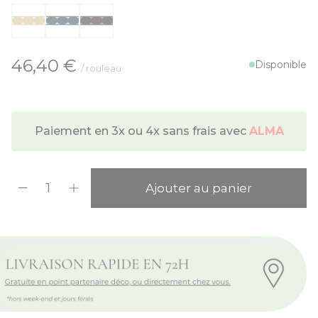
À partir de:
46,40 €
Disponible
/ rouleau
Paiement en 3x ou 4x sans frais avec
ALMA
Quantité
Ajouter au panier