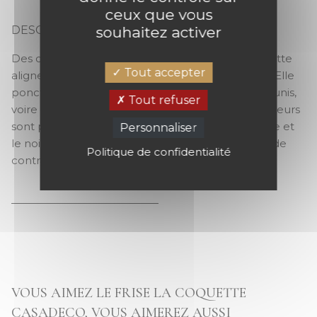
ceux que vous
souhaitez activer
DESCRIPTION
LA COQUETTE
Des cercles en harmonie. Intemporelle, la Coquette
Tout accepter
aligne des ronds colorés sur un fond contrastant. Elle
ponctue ainsi gracieusement des papiers-peints unis,
Tout refuser
voire des imprimés aux formes graphiques. 3 couleurs
sont proposées : un beige lin sage, le bleu pétrole et
Personnaliser
le noir fusain marquant une plus grande volonté de
Politique de confidentialité
contraste.
VOUS AIMEZ LE FRISE LA COQUETTE
CASADECO, VOUS AIMEREZ AUSSI