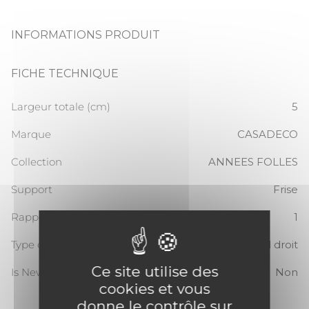
INFORMATIONS PRODUIT
FICHE TECHNIQUE
Largeur totale (cm)
5
Marque
CASADECO
Collection
ANNEES FOLLES
Support
Frise
Rapport Vertical
1
Type de raccord
Raccord droit
Ce site utilise des
Is New
Non
cookies et vous
donne le contrôle sur