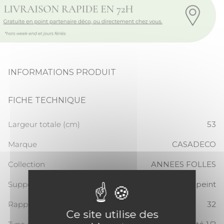
INFORMATIONS PRODUIT
FICHE TECHNIQUE
Largeur totale (cm)
53
Marque
CASADECO
Collection
ANNEES FOLLES
Support
Papier peint
Rapport Vertical
32
Ce site utilise des