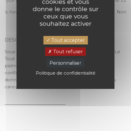
Type de raccord
Raccord sauté 1/2
cookies et vous
donne le contrôle sur
Is New
Non
ceux que vous
souhaitez activer
DESCRIPTION
Tout accepter
LE TOUT PARIS
Tout refuser
Sous les palmes dorées. D’une grande préciosité, Le
Tout-Paris s’enveloppe d’un motif XL de grandes
Personnaliser
palmes relevées d’un irisé doré ou argenté. Pour
confirmer cette impression végétale, le nuancier
Politique de confidentialité
donne la priorité à des verts délicats : olive, kaki ou
canopée.