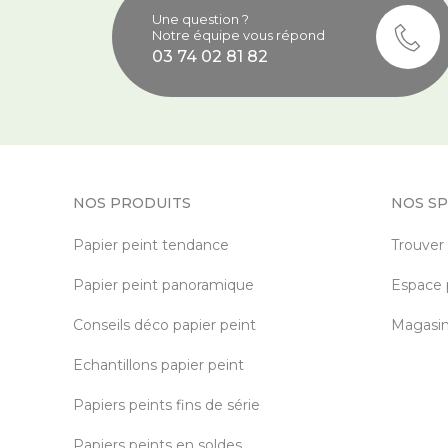
Une question ?
Notre équipe vous répond
03 74 02 81 82
NOS PRODUITS
NOS SP
Papier peint tendance
Trouver
Papier peint panoramique
Espace 
Conseils déco papier peint
Magasin 
Echantillons papier peint
Papiers peints fins de série
Papiers peints en soldes