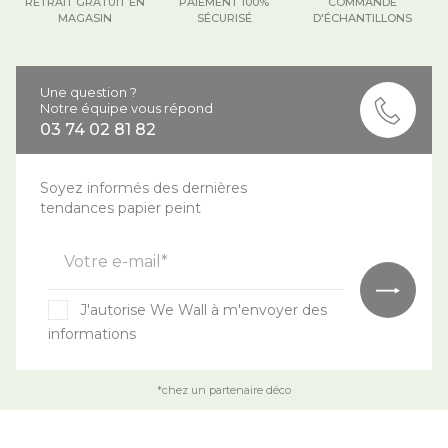
RETRAIT GRATUIT EN
PAIEMENT 100%
COMMANDE
MAGASIN
SÉCURISÉ
D'ÉCHANTILLONS
Une question ?
Notre équipe vous répond
03 74 02 81 82
Soyez informés des dernières
tendances papier peint
Votre e-mail*
J'autorise We Wall à m'envoyer des
informations
*chez un partenaire déco