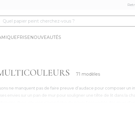
Retr
Quel papier peint cherchez-vous ?
AMIQUE
FRISE
NOUVEAUTÉS
 MULTICOULEURS
71 modèles
isons ne manquent pas de faire preuve d’audace pour composer un intér
her ses envies sur un pan de mur pour souligner une tête de lit dans la
discrète. Bien-sûr, rien n’empêche de parer l’ensemble des murs d’une