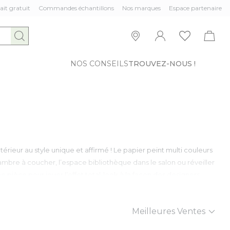
ait gratuit
Commandes échantillons
Nos marques
Espace partenaire
NOS CONSEILS
TROUVEZ-NOUS !
ieur au style unique et affirmé ! Le papier peint multi couleurs
 chambre à coucher, l’espace bibliothèque dans le salon ou réveiller
 pièce pour jouer l’effet total-look à la façon des designers
Trier par