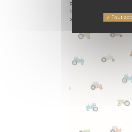
PAPIER PEINT MAKE IT F
MULTICOULEURS
Tout acc
57,40 €