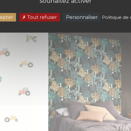
souhaitez activer
UN
PAPIER PEINT NOT A CIRCLE
MULTICO
epter
Tout refuser
Personnaliser
Politique de 
99,90 €