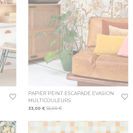
PAPIER PEINT ESCAPADE EVASION
MULTICOULEURS
Prix Spécial
33,00 €
55,00 €