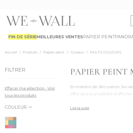
Allez au contenu
FIN DE SÉRIE
MEILLEURES VENTES
PAPIER PEINT
PANOR
Accueil
/
Produits
/
Papier peint
/
Couleur
/
MULTICOULEURS
PAPIER PEINT
FILTRER
En matière de décoration, les ra
Effacer ma sélection - Voir
offre ainsi la possibilité d’affic
tous les produits
une cage d’escalier un peu trop 
COULEUR
d’aujourd’hui. Lancez-vous !
Lire la suite