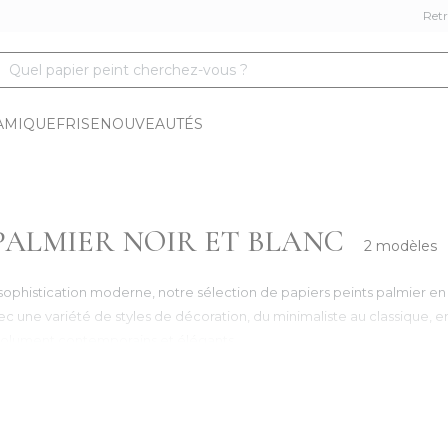
Retr
Quel papier peint cherchez-vous ?
AMIQUE
FRISE
NOUVEAUTÉS
 PALMIER NOIR ET BLANC
2 modèles
ophistication moderne, notre sélection de papiers peints palmier en n
e variété de styles de décoration, du minimaliste au classique, en pa
ésolument contemporains et élégants.