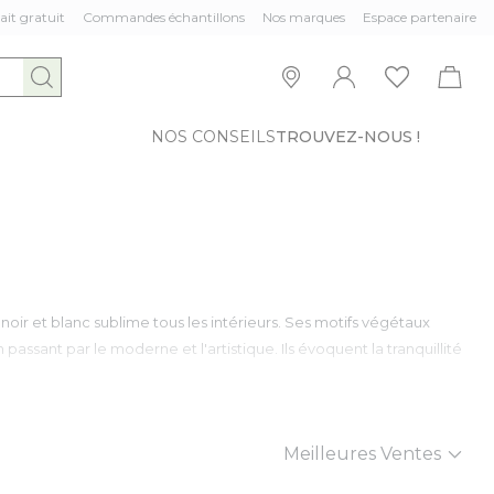
ait gratuit
Commandes échantillons
Nos marques
Espace partenaire
NOS CONSEILS
TROUVEZ-NOUS !
oir et blanc sublime tous les intérieurs. Ses motifs végétaux
ssant par le moderne et l'artistique. Ils évoquent la tranquillité
Trier par