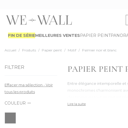
Allez au contenu
FIN DE SÉRIE
MEILLEURES VENTES
PAPIER PEINT
PANOR
Accueil
/
Produits
/
Papier peint
/
Motif
/
Palmier noir et blanc
PAPIER PEINT
FILTRER
Entre élégance intemporelle et s
Effacer ma sélection - Voir
monochromes s'harmonisent avec un
tous les produits
des tropiques tout en restant r
COULEUR
Lire la suite