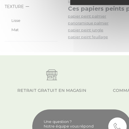
lignes délicates.
TEXTURE
Ces papiers peints 
papier peint palmier
Lisse
panoramique palmier
Mat
papier peint jungle
papier peint feuillage
RETRAIT GRATUIT EN MAGASIN
COMMA
Une question ?
Notre équipe vous répond