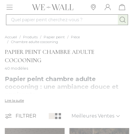
Allez au contenu
Quel papier peint cherchez-vous ?
Accueil
/
Produits
/
Papier peint
/
Pièce
/
Chambre adulte cocooning​
PAPIER PEINT CHAMBRE ADULTE
COCOONING​
40 modèles
Papier peint chambre adulte
cocooning : une ambiance douce et
apaisante
Lire la suite
Notre collection de
papiers peints cocooning
imprime une
ambiance chaleureuse et sereine sur les murs de la chambre,
Trier par
FILTRER
pour la transformer en un véritable refuge intime. Matières
douces en trompe-l’œil, teintes enveloppantes et motifs
rassurants créent une atmosphère propice au calme, à la